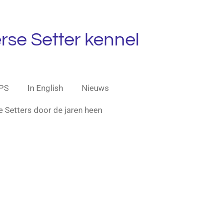
rse Setter kennel
PS
In English
Nieuws
e Setters door de jaren heen