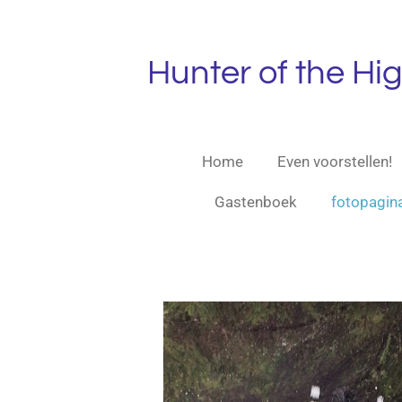
Ga
direct
naar
Hunter
of the Hi
de
hoofdinhoud
Home
Even voorstellen!
Gastenboek
fotopagin