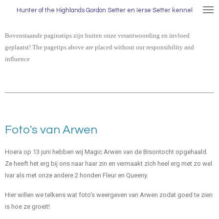
Ga
Hunter
of the Highlands Gordon Setter en Ierse Setter kennel
direct
naar
Bovenstaande paginatips zijn buiten onze verantwoording en invloed
de
geplaatst! The pagetips above are placed without our responsibility and
hoofdinhoud
influence
Foto's van Arwen
Hoera op 13 juni hebben wij Magic Arwen van de Bisontocht opgehaald.
Ze heeft het erg bij ons naar haar zin en vermaakt zich heel erg met zo wel
Ivar als met onze andere 2 honden Fleur en Queeny.
Hier willen we telkens wat foto's weergeven van Arwen zodat goed te zien
is hoe ze groeit!