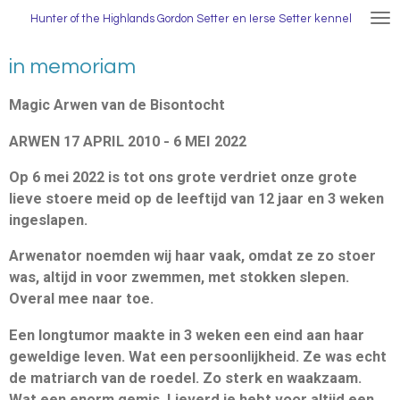
Ga
Hunter
of the Highlands Gordon Setter en Ierse Setter kennel
direct
naar
in memoriam
de
hoofdinhoud
Magic Arwen van de Bisontocht
ARWEN 17 APRIL 2010 - 6 MEI 2022
Op 6 mei 2022 is tot ons grote verdriet onze grote
lieve stoere meid op de leeftijd van 12 jaar en 3 weken
ingeslapen.
Arwenator noemden wij haar vaak, omdat ze zo stoer
was, altijd in voor zwemmen, met stokken slepen.
Overal mee naar toe.
Een longtumor maakte in 3 weken een eind aan haar
geweldige leven. Wat een persoonlijkheid. Ze was echt
de matriarch van de roedel. Zo sterk en waakzaam.
Wat een enorm gemis. Lieverd je hebt voor altijd een