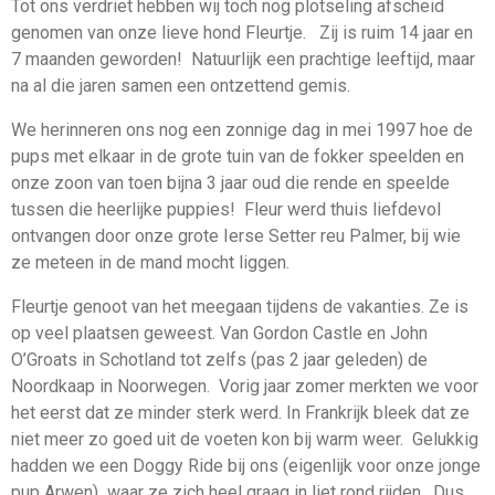
Tot ons verdriet hebben wij toch nog plotseling afscheid
genomen van onze lieve hond Fleurtje. Zij is ruim 14 jaar en
7 maanden geworden! Natuurlijk een prachtige leeftijd, maar
na al die jaren samen een ontzettend gemis.
We herinneren ons nog een zonnige dag in mei 1997 hoe de
pups met elkaar in de grote tuin van de fokker speelden en
onze zoon van toen bijna 3 jaar oud die rende en speelde
tussen die heerlijke puppies! Fleur werd thuis liefdevol
ontvangen door onze grote Ierse Setter reu Palmer, bij wie
ze meteen in de mand mocht liggen.
Fleurtje genoot van het meegaan tijdens de vakanties. Ze is
op veel plaatsen geweest. Van Gordon Castle en John
O’Groats in Schotland tot zelfs (pas 2 jaar geleden) de
Noordkaap in Noorwegen. Vorig jaar zomer merkten we voor
het eerst dat ze minder sterk werd. In Frankrijk bleek dat ze
niet meer zo goed uit de voeten kon bij warm weer. Gelukkig
hadden we een Doggy Ride bij ons (eigenlijk voor onze jonge
pup Arwen) waar ze zich heel graag in liet rond rijden. Dus