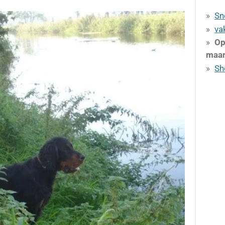
Sn
va
Op
maa
Sh