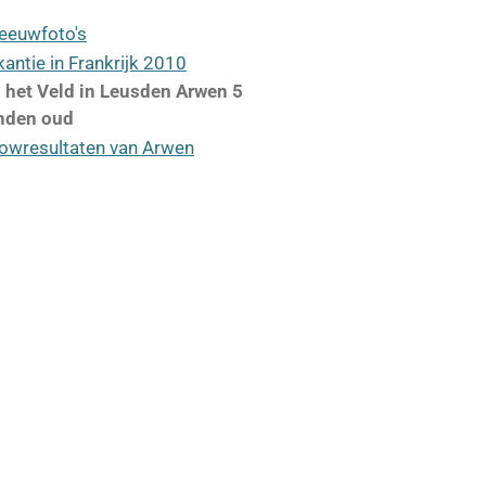
eeuwfoto's
kantie in Frankrijk 2010
 het Veld in Leusden Arwen 5
nden oud
owresultaten van Arwen