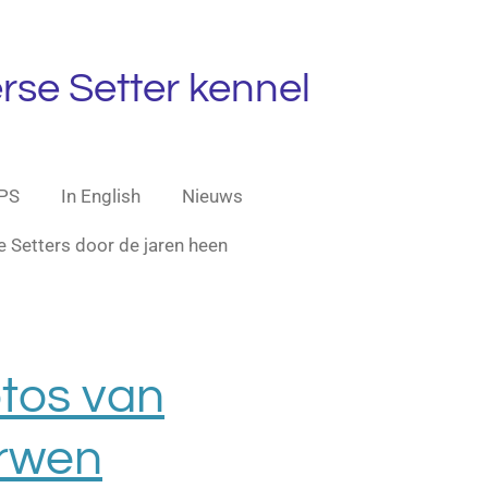
rse Setter kennel
PS
In English
Nieuws
e Setters door de jaren heen
otos van
rwen