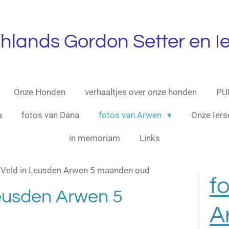
ghlands Gordon Setter en Ie
Onze Honden
verhaaltjes over onze honden
PU
a
fotos van Dana
fotos van Arwen
Onze Iers
in memoriam
Links
 Veld in Leusden Arwen 5 maanden oud
f
Leusden Arwen 5
A