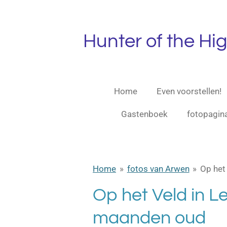
Ga
direct
naar
Hunter
of the Hi
de
hoofdinhoud
Home
Even voorstellen!
Gastenboek
fotopagin
Home
»
fotos van Arwen
»
Op het
Op het Veld in 
maanden oud